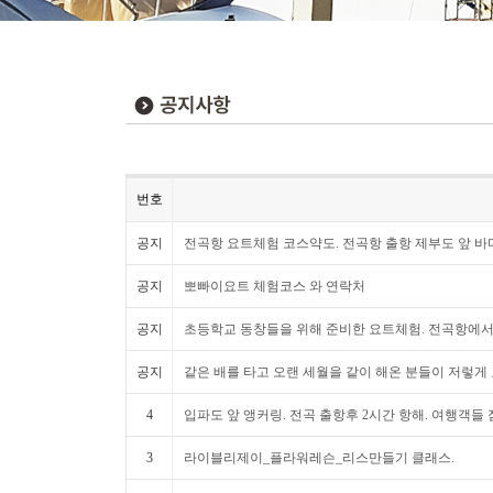
번호
공지
전곡항 요트체험 코스약도. 전곡항 출항 제부도 앞 바
공지
뽀빠이요트 체험코스 와 연락처
공지
초등학교 동창들을 위해 준비한 요트체험. 전곡항에서 
공지
같은 배를 타고 오랜 세월을 같이 해온 분들이 저렇게 
4
입파도 앞 앵커링. 전곡 출항후 2시간 항해. 여행객들
3
라이블리제이_플라워레슨_리스만들기 클래스.