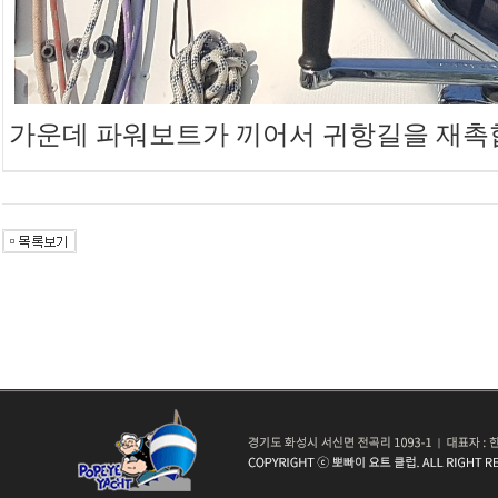
가운데 파워보트가 끼어서 귀항길을 재촉합