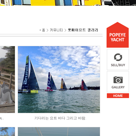
..
기다리는 요트 바다 그리고 바람.